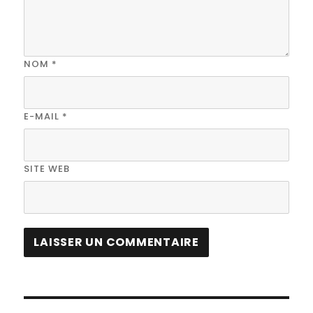
NOM
*
E-MAIL
*
SITE WEB
A
L
T
Navigation
E