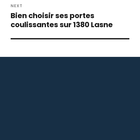
R
NEXT
de
N
Bien choisir ses portes
Next
A
l’article
post:
coulissantes sur 1380 Lasne
T
I
V
E
: